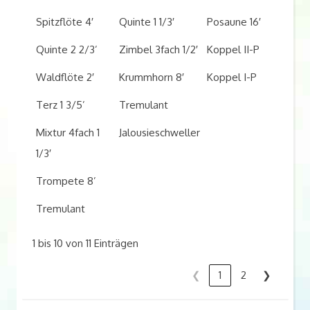
Spitzflöte 4′
Quinte 1 1/3′
Posaune 16′
Quinte 2 2/3’
Zimbel 3fach 1/2′
Koppel II-P
Waldflöte 2′
Krummhorn 8′
Koppel I-P
Terz 1 3/5’
Tremulant
Mixtur 4fach 1
Jalousieschweller
1/3′
Trompete 8’
Tremulant
1 bis 10 von 11 Einträgen
❮
1
2
❯