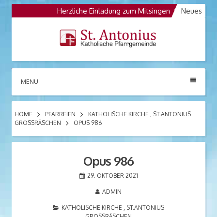
Skip
Herzliche Einladung zum Mitsingen
Neues
Die Kol
to
Opus 986
Opus 986 der Orgelbaufirma Jehmli
content
St. Antonius
Katholische Pfarrgemeinde
MENU
Großräschen
HOME
PFARREIEN
KATHOLISCHE KIRCHE , ST.ANTONIUS
GROSSRÄSCHEN
OPUS 986
Opus 986
29. OKTOBER 2021
ADMIN
KATHOLISCHE KIRCHE , ST.ANTONIUS
GROSSRÄSCHEN