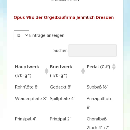
Opus 986 der Orgelbaufirma Jehmlich Dresden
Einträge anzeigen
Suchen:
Hauptwerk
Brustwerk
Pedal (C-f‘)
(I/C-g“‘)
(II/C-g“‘)
Rohrflöte 8′
Gedackt 8′
Subbaß 16′
Weidenpfeife 8’
Spillpfeife 4′
Prinzipalflöte
8′
Prinzipal 4′
Prinzipal 2′
Choralbaß
2fach 4′ +2′