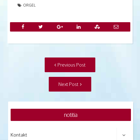
ORGEL
Post
Previous
Previous Post
navigation
post:
Next
Next Post
Post:
notitia
Kontakt