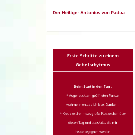
Der
Heiliger Antonius von Padua
Erste Schritte zu einem
Gebetsrhytmus
Beim Start in den Tag :
* Augenblick am geöffneten Fenster
wahrnehmen,das ich lebe! Danken !
* Kreuzzeichen - das große Pluszeichen über
diesen Tag und alles/alle, die mir
heute begegnen werden