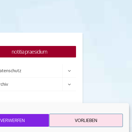
notitia praesidium
atenschutz
rchiv
VERWERFEN
VORLIEBEN