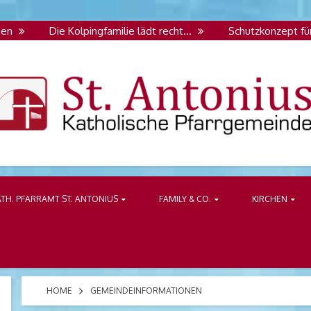
Die Kolpingfamilie lädt recht…
Schutzkonzept für Kind
onius Großräschen
ATH. PFARRAMT ST. ANTONIUS
FAMILY & CO.
KIRCHEN
HOME
GEMEINDEINFORMATIONEN