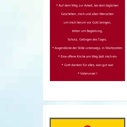
* Auf dem Weg zur Arbeit, bei dem täglichen
Geschehen, mich und allen Menschen
um mich herum vor Gott bringen,
bitten um Begleitung,
Schutz, Gelingen des Tages.
* Augenblicke der Stille unterwegs, in Wartezeiten
* Eine offene Kirche am Weg lädt mich ein
* Gott danken für alles, was gut war
* Vaterunser !