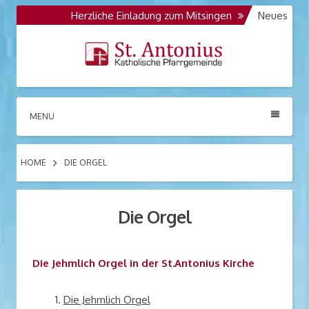
Skip
Herzliche Einladung zum Mitsingen
Die Kolpin
Neues
to
Opus 986
Opus 986 der Orgelbaufirma Jehmlich D
content
St. Antonius
Katholische Pfarrgemeinde
MENU
Großräschen
HOME
DIE ORGEL
Die Orgel
Die Jehmlich Orgel in der St.Antonius Kirche
Die Jehmlich Orgel