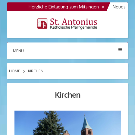
Skip
Herzliche Einladung zum Mitsingen
Die Kolpingfa
Neues
to
Opus 986
Opus 986 der Orgelbaufirma Jehmlich Dre
content
St. Antonius
Katholische Pfarrgemeinde
MENU
Großräschen
HOME
KIRCHEN
Kirchen