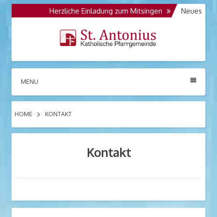
Skip
Herzliche Einladung zum Mitsingen
Die Kolpin
Neues
to
Opus 986
Opus 986 der Orgelbaufirma Jehmlich D
content
St. Antonius
Katholische Pfarrgemeinde
MENU
Großräschen
HOME
KONTAKT
Kontakt