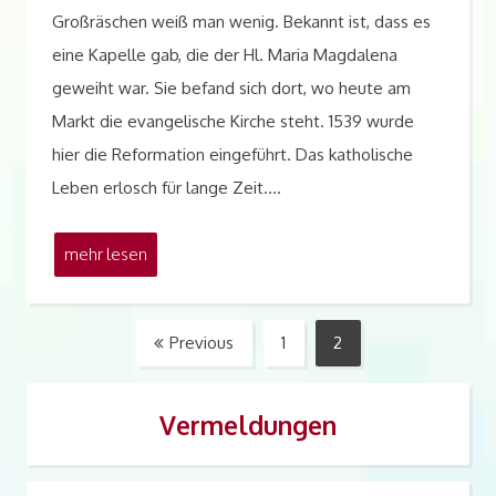
Großräschen weiß man wenig. Bekannt ist, dass es
eine Kapelle gab, die der Hl. Maria Magdalena
geweiht war. Sie befand sich dort, wo heute am
Markt die evangelische Kirche steht. 1539 wurde
hier die Reformation eingeführt. Das katholische
Leben erlosch für lange Zeit.…
mehr lesen
Seitennummerierung
Previous
1
2
Page
Page
der
Beiträge
Vermeldungen