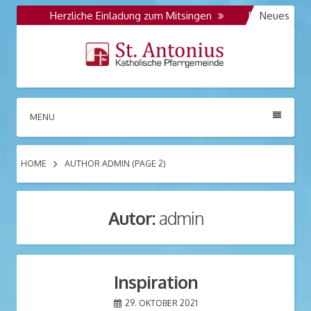
Skip
Herzliche Einladung zum Mitsingen
Die Kolpingfamili
Neues
to
Opus 986
Opus 986 der Orgelbaufirma Jehmlich Dresden
content
St. Antonius
Katholische Pfarrgemeinde
MENU
Großräschen
HOME
AUTHOR ADMIN
(PAGE 2)
Autor:
admin
Inspiration
29. OKTOBER 2021